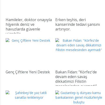
Hamileler, doktor onayıyla
Erken teşhis, deri
hijyenik deniz ve
kanserinde tedavi şansını
havuzlarda güvenle
artırıyor.
yüzebilir.
“T
se
ma
am
Genç Çiftlere Yeni Destek
Bakan Fidan: "Körfez'de
devam eden savaş
dikkatimizi Filistin
meselesinden ayırmadı"