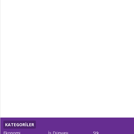
KATEGORİLER
Ekonomi
İş Dünyası
Stk