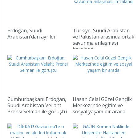
Erdoğan, Suudi
Türkiye, Suudi Arabistan
Arabistan'dan ayrıldı
ve Pakistan arasında ortak
savunma anlaşması
“T
imzalandı
se
ma
am
Cumhurbaşkanı Erdoğan,
Hasan Celal Güzel Gençlik
Suudi Arabistan Veliaht
Merkezi’nde eğitim ve
Prensi Selman ile görüştü
sosyal yaşam bir arada