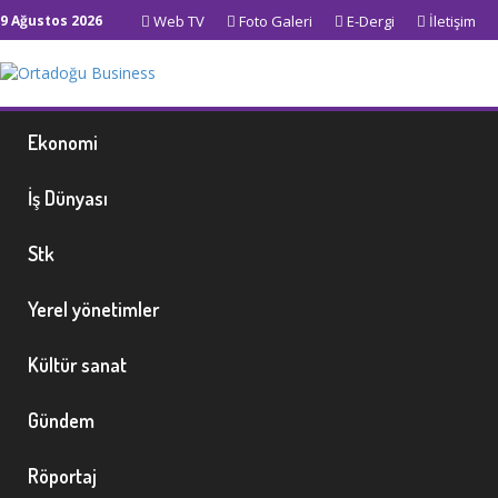
9 Ağustos 2026
Web TV
Foto Galeri
E-Dergi
İletişim
Ekonomi
İş Dünyası
Stk
Yerel yönetimler
Kültür sanat
Gündem
Röportaj