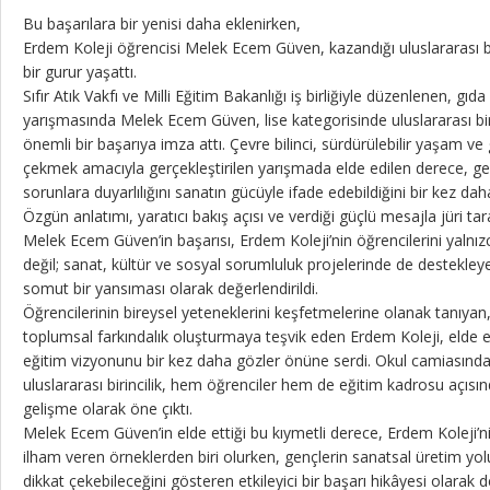
Bu başarılara bir yenisi daha eklenirken,
Erdem Koleji öğrencisi Melek Ecem Güven, kazandığı uluslararası bi
bir gurur yaşattı.
Sıfır Atık Vakfı ve Milli Eğitim Bakanlığı iş birliğiyle düzenlenen, gıda 
yarışmasında Melek Ecem Güven, lise kategorisinde uluslararası bir
önemli bir başarıya imza attı. Çevre bilinci, sürdürülebilir yaşam ve 
çekmek amacıyla gerçekleştirilen yarışmada elde edilen derece, ge
sorunlara duyarlılığını sanatın gücüyle ifade edebildiğini bir kez da
Özgün anlatımı, yaratıcı bakış açısı ve verdiği güçlü mesajla jüri ta
Melek Ecem Güven’in başarısı, Erdem Koleji’nin öğrencilerini yaln
değil; sanat, kültür ve sosyal sorumluluk projelerinde de destekley
somut bir yansıması olarak değerlendirildi.
Öğrencilerinin bireysel yeteneklerini keşfetmelerine olanak tanıyan
toplumsal farkındalık oluşturmaya teşvik eden Erdem Koleji, elde e
eğitim vizyonunu bir kez daha gözler önüne serdi. Okul camiasınd
uluslararası birincilik, hem öğrenciler hem de eğitim kadrosu açısınd
gelişme olarak öne çıktı.
Melek Ecem Güven’in elde ettiği bu kıymetli derece, Erdem Koleji’n
ilham veren örneklerden biri olurken, gençlerin sanatsal üretim yol
dikkat çekebileceğini gösteren etkileyici bir başarı hikâyesi olarak d