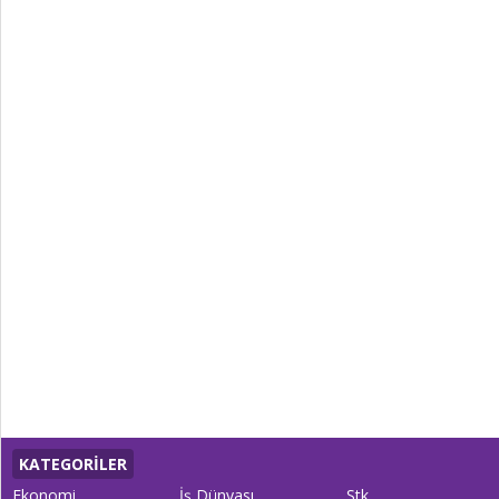
KATEGORİLER
Ekonomi
İş Dünyası
Stk