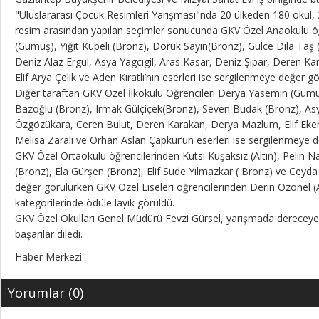
"Uluslararası Çocuk Resimleri Yarışması"nda 20 ülkeden 180 okul, 
resim arasından yapılan seçimler sonucunda GKV Özel Anaokulu ö
(Gümüş), Yiğit Küpeli (Bronz), Doruk Sayın(Bronz), Gülce Dila Ta
Deniz Alaz Ergül, Asya Yagcıgil, Aras Kasar, Deniz Şipar, Deren Ka
Elif Arya Çelik ve Aden Kıratlı’nın eserleri ise sergilenmeye değer gö
Diğer taraftan GKV Özel İlkokulu Öğrencileri Derya Yasemin (Gümüş
Bazoğlu (Bronz), Irmak Gülçiçek(Bronz), Seven Budak (Bronz), As
Özgözükara, Ceren Bulut, Deren Karakan, Derya Mazlum, Elif Eken
Melisa Zaralı ve Orhan Aslan Çapkur’un eserleri ise sergilenmeye d
GKV Özel Ortaokulu öğrencilerinden Kutsi Kuşaksız (Altın), Pelin
(Bronz), Ela Gürşen (Bronz), Elif Sude Yılmazkar ( Bronz) ve Ceyda
değer görülürken GKV Özel Liseleri öğrencilerinden Derin Özönel (
kategorilerinde ödüle layık görüldü.
GKV Özel Okulları Genel Müdürü Fevzi Gürsel, yarışmada dereceye g
başarılar diledi.
Haber Merkezi
Yorumlar (0)