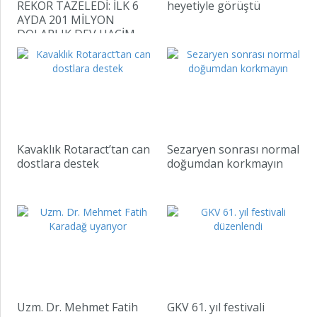
REKOR TAZELEDİ: İLK 6
heyetiyle görüştü
AYDA 201 MİLYON
DOLARLIK DEV HACİM
“T
se
ma
Kavaklık Rotaract’tan can
Sezaryen sonrası normal
am
dostlara destek
doğumdan korkmayın
Uzm. Dr. Mehmet Fatih
GKV 61. yıl festivali