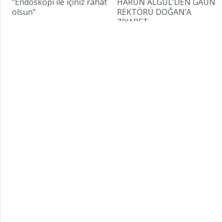
"Endoskopi ile içiniz rahat
HARUN ALGÜL’DEN GAÜN
olsun"
REKTÖRÜ DOĞAN’A
ZİYARET